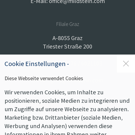
E-Mail:
office@mildstein.com
Filiale Graz
A-8055 Graz
Triester Straße 200
Cookie Einstellungen -
Mobil: +43 (0)676 / 6021103
Diese Webseite verwendet Cookies
E-Mail:
graz@mildstein.com
Wir verwenden Cookies, um Inhalte zu
positionieren, soziale Medien zu integrieren und
Öffnungszeiten
um Zugriffe auf unsere Webseite zu analysieren.
Pischelsdorf
Marketing bzw. Drittanbieter (soziale Medien,
Mo von 08:00 - 15:00 Uhr
Werbung und Analysen) verwenden diese
Di von 08:00 - 15:00 Uhr
Informationen in ihrem Rahmen weiter.